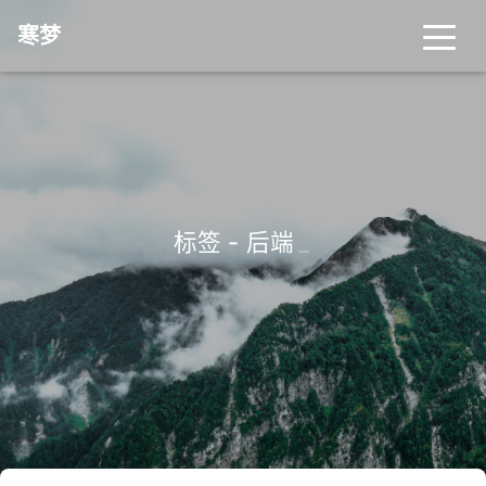
寒梦
标签 - 后端
_