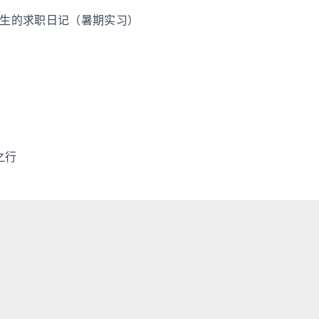
业生的求职日记（暑期实习）
之行
伏的情绪
了